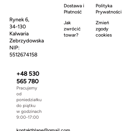
Dostawa i
Polityka
Płatność
Prywatności
Rynek 6,
Jak
Zmień
34-130
zwrócić
zgody
Kalwaria
towar?
cookies
Zebrzydowska
NIP:
5512674158
+48 530
565 780
Pracujemy
od
poniedziałku
do piątku
w godzinach
9:00-17:00
kontaktblane@gmail.com