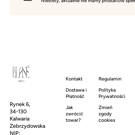
Niestety, aktualnie nie mamy produktów spełn
Kontakt
Regulamin
Dostawa i
Polityka
Płatność
Prywatności
Rynek 6,
Jak
Zmień
34-130
zwrócić
zgody
Kalwaria
towar?
cookies
Zebrzydowska
NIP: