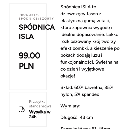
Spódnica ISLA to
dziewczęcy fason z
PRODUKTY
,
SPÓDNICE/SZORTY
elastyczną gumą w talii,
SPÓDNICA
która zapewnia wygodę i
idealne dopasowanie. Lekko
ISLA
rozkloszowany krój tworzy
efekt bombki, a kieszenie po
99.00
bokach dodają luzu i
funkcjonalności. Świetna na
PLN
co dzień i wyjątkowe
okazje!
Skład: 60% bawełna, 35%
nylon, 5% spandex
Przesyłka
Wymiary:
standardowa
Wysyłka w
24h
Długość: 43 cm
Szerokość pas 31-45cm