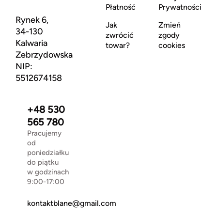
Płatność
Prywatności
Rynek 6,
Jak
Zmień
34-130
zwrócić
zgody
Kalwaria
towar?
cookies
Zebrzydowska
NIP:
5512674158
+48 530
565 780
Pracujemy
od
poniedziałku
do piątku
w godzinach
9:00-17:00
kontaktblane@gmail.com