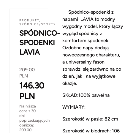
Spódnico-spodenki z
napami LAVIA to modny i
PRODUKTY
,
SPÓDNICE/SZORTY
wygodny model, który łączy
SPÓDNICO-
wygląd spódnicy z
komfortem spodenek.
SPODENKI
Ozdobne napy dodają
LAVIA
nowoczesnego charakteru,
a uniwersalny fason
sprawdzi się zarówno na co
209.00
PLN
dzień, jak i na wyjątkowe
146.30
okazje.
PLN
SKŁAD:100% bawełna
Najniższa
WYMIARY:
cena z 30
dni
Szerokość w pasie: 82 cm
poprzedzających
obniżkę:
209.00
Szerokość w biodrach: 106