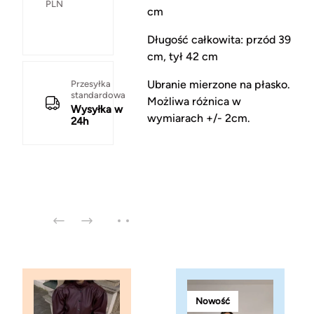
PLN
cm
Długość całkowita: przód 39
cm, tył 42 cm
Ubranie mierzone na płasko.
Przesyłka
standardowa
Możliwa różnica w
Wysyłka w
wymiarach +/- 2cm.
24h
Nowość