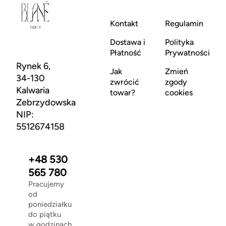
Kontakt
Regulamin
Dostawa i
Polityka
Płatność
Prywatności
Rynek 6,
Jak
Zmień
34-130
zwrócić
zgody
Kalwaria
towar?
cookies
Zebrzydowska
NIP:
5512674158
+48 530
565 780
Pracujemy
od
poniedziałku
do piątku
w godzinach