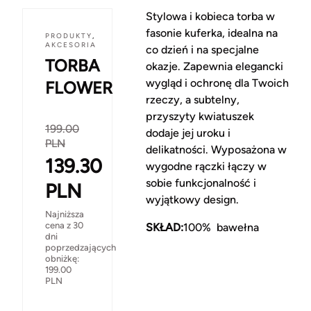
Stylowa i kobieca torba w
fasonie kuferka, idealna na
PRODUKTY
,
AKCESORIA
co dzień i na specjalne
TORBA
okazje. Zapewnia elegancki
wygląd i ochronę dla Twoich
FLOWER
rzeczy, a subtelny,
przyszyty kwiatuszek
199.00
dodaje jej uroku i
PLN
delikatności. Wyposażona w
139.30
wygodne rączki łączy w
sobie funkcjonalność i
PLN
wyjątkowy design.
Najniższa
cena z 30
SKŁAD:
100% bawełna
dni
poprzedzających
obniżkę:
199.00
PLN