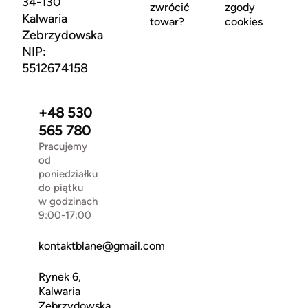
34-130
zwrócić
zgody
Kalwaria
towar?
cookies
Zebrzydowska
NIP:
5512674158
+48 530
565 780
Pracujemy
od
poniedziałku
do piątku
w godzinach
9:00-17:00
kontaktblane@gmail.com
Rynek 6,
Kalwaria
Zebrzydowska