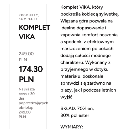
Komplet VIKA, który
podkreśla kobiecą sylwetkę.
PRODUKTY
,
KOMPLETY
Wiązana góra pozwala na
KOMPLET
idealne dopasowanie i
zapewnia komfort noszenia,
VIKA
a spodenki z efektownym
marszczeniem po bokach
249.00
dodają całości modnego
PLN
charakteru. Wykonany z
174.30
przyjemnego w dotyku
materiału, doskonale
PLN
sprawdzi się zarówno na
Najniższa
plaży, jak i podczas letnich
cena z 30
wyjść
dni
poprzedzających
obniżkę:
SKŁAD: 70%len,
249.00
30% poliester
PLN
WYMIARY: