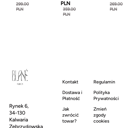
PLN
299.00
269.00
PLN
359.00
PLN
PLN
Kontakt
Regulamin
Dostawa i
Polityka
Płatność
Prywatności
Rynek 6,
Jak
Zmień
34-130
zwrócić
zgody
Kalwaria
towar?
cookies
Zebrzydowska