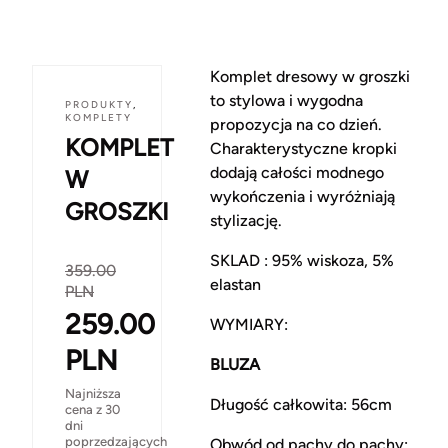
Komplet dresowy w groszki
to stylowa i wygodna
PRODUKTY
,
KOMPLETY
propozycja na co dzień.
KOMPLET
Charakterystyczne kropki
dodają całości modnego
W
wykończenia i wyróżniają
GROSZKI
stylizację.
SKLAD : 95% wiskoza, 5%
359.00
elastan
PLN
259.00
WYMIARY:
PLN
BLUZA
Najniższa
Długość całkowita: 56cm
cena z 30
dni
poprzedzających
Obwód od pachy do pachy: