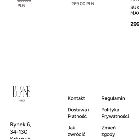
259.00
SUK
269.00 PLN
PLN
SUK
MAX
29
Kontakt
Regulamin
Dostawa i
Polityka
Płatność
Prywatności
Rynek 6,
Jak
Zmień
34-130
zwrócić
zgody