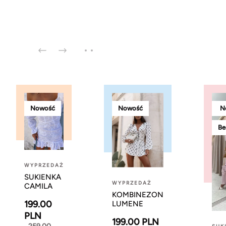
Nowość
Nowość
N
Be
WYPRZEDAŻ
SUKIENKA
WYPRZEDAŻ
CAMILA
KOMBINEZON
199.00
LUMENE
PLN
199.00 PLN