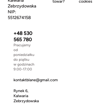
Kalwaria
towar?
cookies
Zebrzydowska
NIP:
5512674158
+48 530
565 780
Pracujemy
od
poniedziałku
do piątku
w godzinach
9:00-17:00
kontaktblane@gmail.com
Rynek 6,
Kalwaria
Zebrzydowska