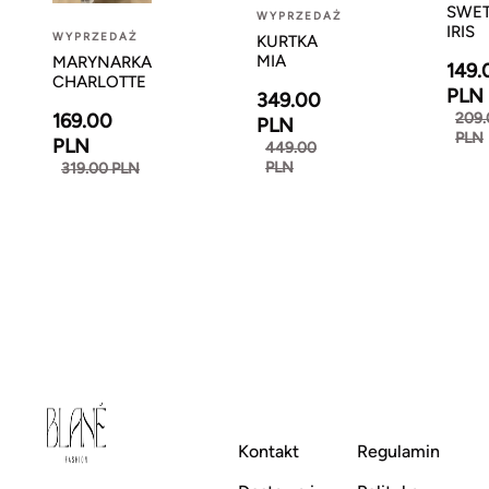
SWE
WYPRZEDAŻ
IRIS
WYPRZEDAŻ
KURTKA
MIA
MARYNARKA
149.
CHARLOTTE
PLN
349.00
169.00
209.
PLN
PLN
PLN
449.00
PLN
319.00 PLN
Kontakt
Regulamin