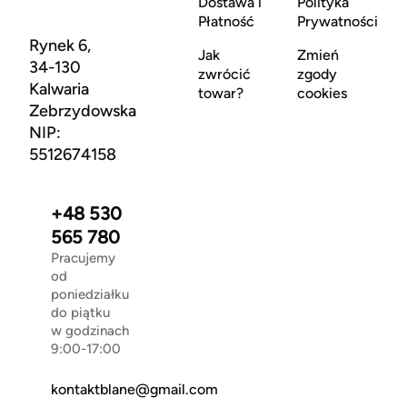
Dostawa i
Polityka
Płatność
Prywatności
Rynek 6,
Jak
Zmień
34-130
zwrócić
zgody
Kalwaria
towar?
cookies
Zebrzydowska
NIP:
5512674158
+48 530
565 780
Pracujemy
od
poniedziałku
do piątku
w godzinach
9:00-17:00
kontaktblane@gmail.com