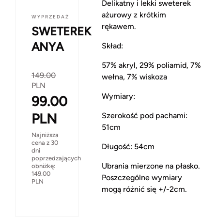
Delikatny i lekki sweterek
ażurowy z krótkim
WYPRZEDAŻ
rękawem.
SWETEREK
ANYA
Skład:
57% akryl, 29% poliamid, 7%
149.00
wełna, 7% wiskoza
PLN
Wymiary:
99.00
PLN
Szerokość pod pachami:
51cm
Najniższa
cena z 30
Długość: 54cm
dni
poprzedzających
Ubrania mierzone na płasko.
obniżkę:
149.00
Poszczególne wymiary
PLN
mogą różnić się +/-2cm.