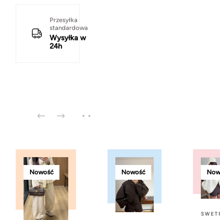
Przesyłka
standardowa
Wysyłka w
24h
Nowość
Nowość
Now
SWET